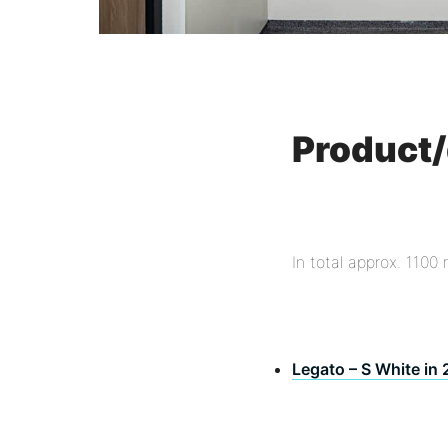
Product/
In total approx. 1100
Legato – S White in 