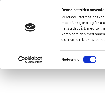
Skip
to
Denne nettsiden anvende
content
Vi bruker informasjonskapsl
mediefunksjoner og for å a
nettstedet vårt, med part
kombinere den med annen in
gjennom din bruk av tjene
Home
»
Alta Fire station
Samtykkevalg
Nødvendig