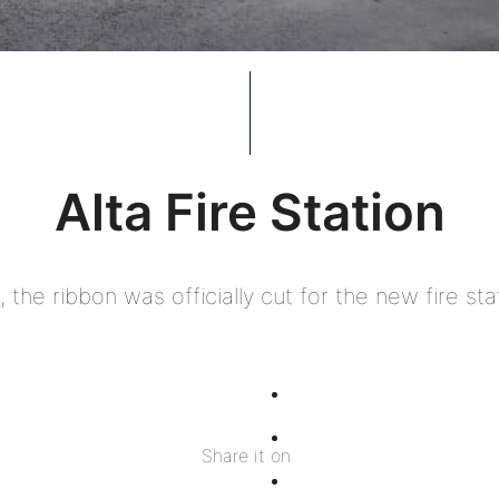
Alta Fire Station
 the ribbon was officially cut for the new fire stat
Share
on
Share
Share it on
Facebook
on
Share