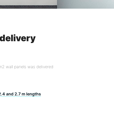
delivery
 m2 wall panels was delivered
2.4 and 2.7 m lengths