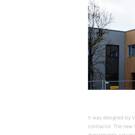
It was designed by V
contractor. The new fi
department’s activiti