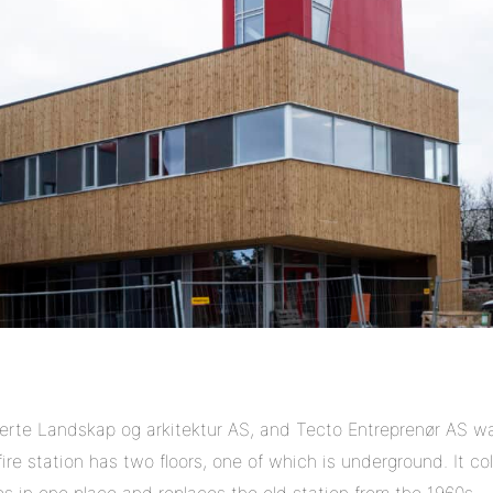
erte Landskap og arkitektur AS, and Tecto Entreprenør AS wa
re station has two floors, one of which is underground. It colle
es in one place and replaces the old station from the 1960s.