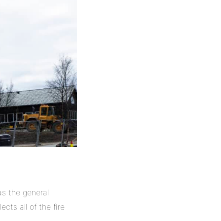
s the general
cts all of the fire