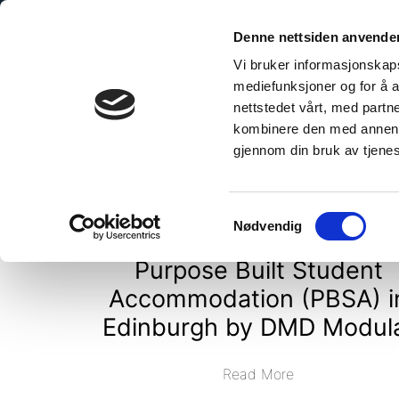
Skip
to
Denne nettsiden anvende
content
Vi bruker informasjonskapsl
mediefunksjoner og for å a
nettstedet vårt, med part
kombinere den med annen in
Commercial
gjennom din bruk av tjene
Samtykkevalg
Nødvendig
Purpose Built Student
Accommodation (PBSA) i
Edinburgh by DMD Modul
Read More