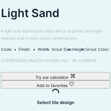
Light Sand
A light and warm base colour which is perfect with light
interiors and in most colour combinations.
Code:
Finish:
Width:
Grout Size:
Height:
Grout Color:
5233M00
Extra Matt
24 inch
5/64 inch
94 inch
White
Try our calculator
Add to favorites
Select tile design