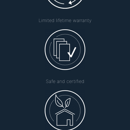
Limited lifetime warranty
Safe and certified