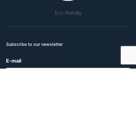
Eco-friendly
Subscribe to our newsletter
E-mail
*
Consent
*
I have read and accepted
Fibos Privacy Policy
.
C
A