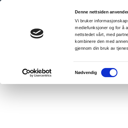
Skip
to
Denne nettsiden anvende
content
Vi bruker informasjonskapsl
mediefunksjoner og for å a
nettstedet vårt, med part
kombinere den med annen in
gjennom din bruk av tjene
Home
»
Circle K Kjerlingland
Samtykkevalg
Nødvendig