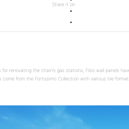
Share it on
Facebook
on
Share
Twitter
on
Share
Pinterest
on
Linkedin
es for renovating the chain’s gas stations, Fibo wall panels ha
 come from the Fortissimo Collection with various tile format