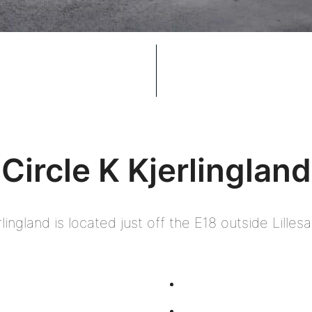
Circle K Kjerlingland
rlingland is located just off the E18 outside Lille
Share
on
Share