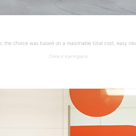
 the choice was based on a reasonable total cost, easy clea
Cirkle K Kjerlingland