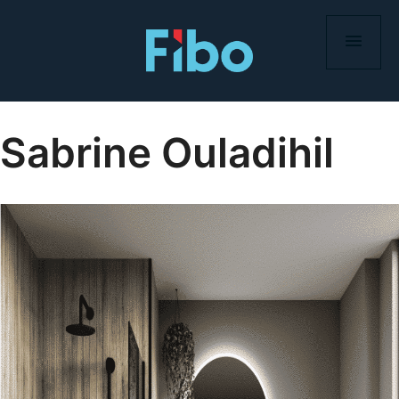
Skip
to
content
Sabrine Ouladihil