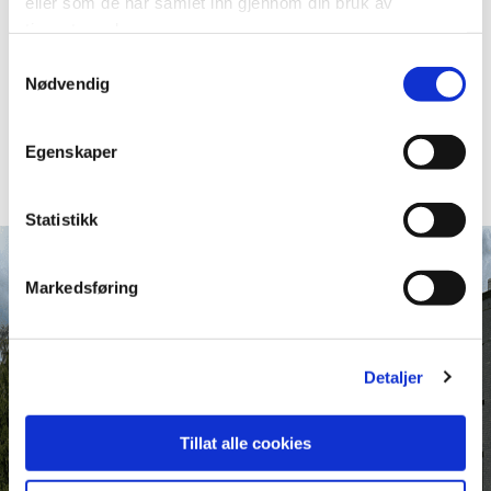
eller som de har samlet inn gjennom din bruk av
tjenestene deres.
Article
Samtykkevalg
Nødvendig
Partner Spotlight: Innovate
Building Solutions
Egenskaper
Read More
Statistikk
Markedsføring
Detaljer
Tillat alle cookies