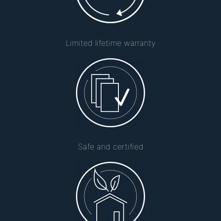
Limited lifetime warranty
Safe and certified