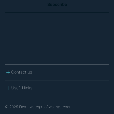
P
T
C
H
A
Contact us
Useful links
© 2025 Fibo – waterproof wall systems