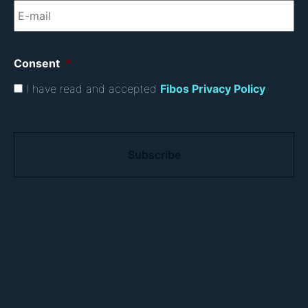
Consent
*
I have read and accepted
Fibos Privacy Policy
.
C
A
P
T
C
H
A