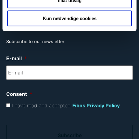
tillat utvalg
Eco-friendly
Kun nødvendige cookies
Subscribe to our newsletter
E-mail
*
Consent
*
I have read and accepted
Fibos Privacy Policy
.
C
A
P