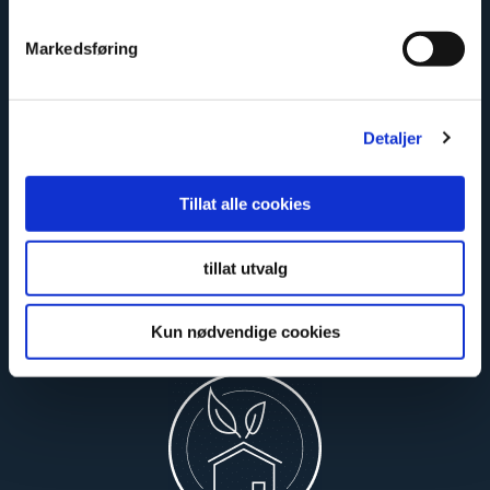
Markedsføring
Limited lifetime warranty
Detaljer
Tillat alle cookies
tillat utvalg
Kun nødvendige cookies
Safe and certified