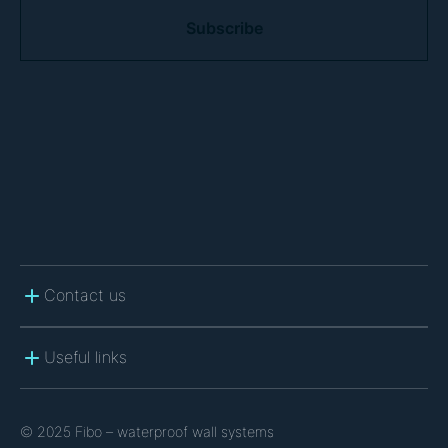
A
P
T
C
H
A
Contact us
Useful links
© 2025 Fibo – waterproof wall systems