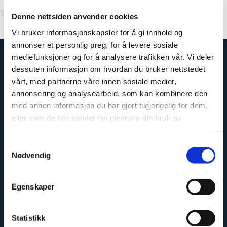
Decor Code: 2273KM00 *US Stock
Denne nettsiden anvender cookies
Vi bruker informasjonskapsler for å gi innhold og
annonser et personlig preg, for å levere sosiale
mediefunksjoner og for å analysere trafikken vår. Vi deler
dessuten informasjon om hvordan du bruker nettstedet
vårt, med partnerne våre innen sosiale medier,
annonsering og analysearbeid, som kan kombinere den
med annen informasjon du har gjort tilgjengelig for dem,
eller som de har samlet inn gjennom din bruk av
tjenestene deres.
Samtykkevalg
Nødvendig
Easy to install
Egenskaper
Statistikk