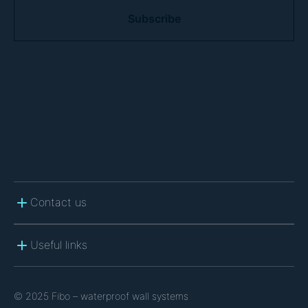
A
P
T
C
H
A
Contact us
Useful links
© 2025 Fibo – waterproof wall systems