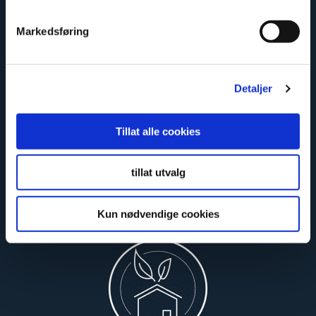
Markedsføring
Limited lifetime warranty
Detaljer
Tillat alle cookies
tillat utvalg
Kun nødvendige cookies
Safe and certified