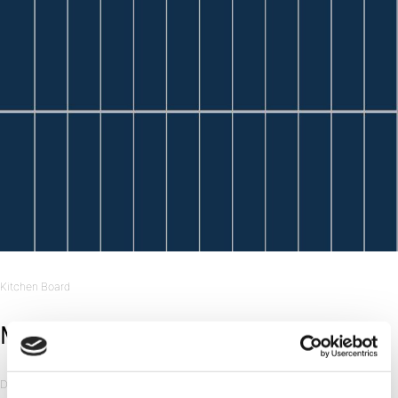
Kitchen Board
Midnight Blue
Decor Code: 6230 KM73