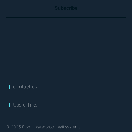
A
P
T
C
H
A
Contact us
Useful links
© 2025 Fibo – waterproof wall systems