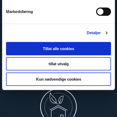
Markedsføring
Limited lifetime warranty
Detaljer
Tillat alle cookies
tillat utvalg
Kun nødvendige cookies
Safe and certified