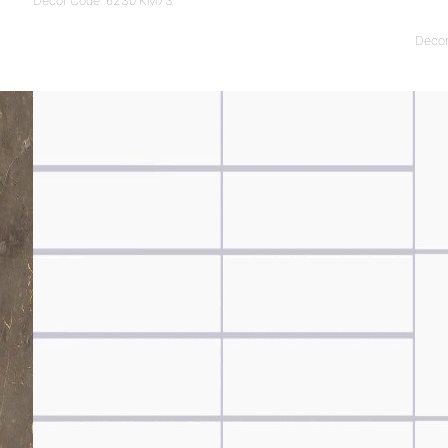
Decor Code: 6230 KM73
Decor