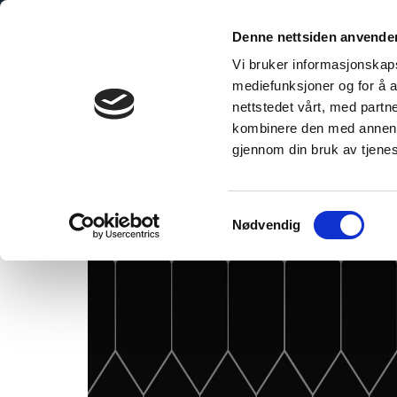
Skip
to
Denne nettsiden anvende
content
Vi bruker informasjonskapsl
mediefunksjoner og for å a
nettstedet vårt, med part
kombinere den med annen in
White
gjennom din bruk av tjene
Samtykkevalg
Nødvendig