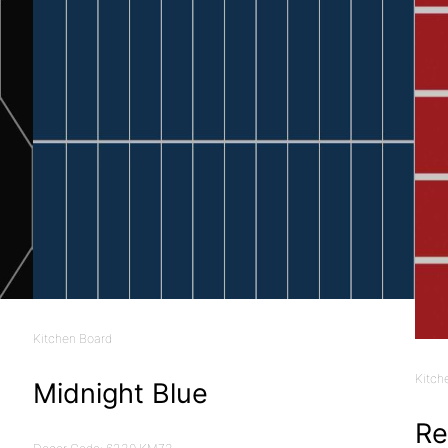
Kitchen Board
Kitch
Midnight Blue
R