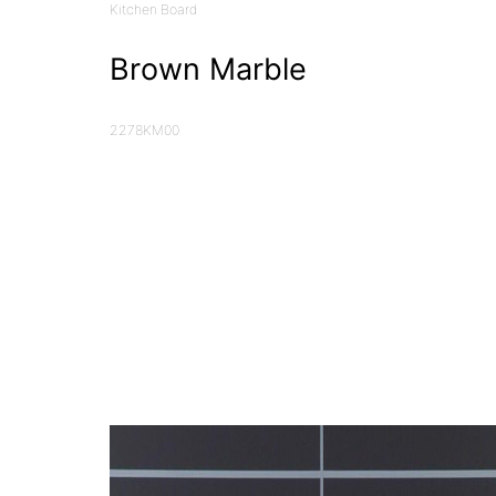
Kitchen Board
Brown Marble
2278KM00