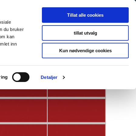
Tillat alle cookies
osiale
n du bruker
tillat utvalg
som kan
mlet inn
Kun nødvendige cookies
ring
Detaljer