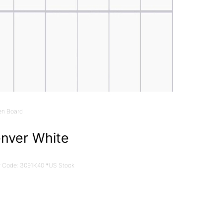
en Board
nver White
 Code: 3091K40 *US Stock