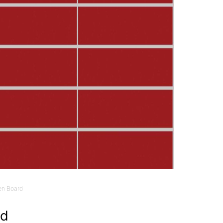
en Board
ed