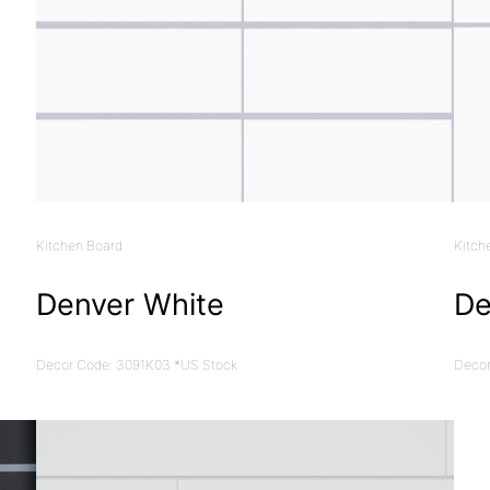
Kitchen Board
Kitch
Denver White
De
Decor Code: 3091K03 *US Stock
Decor