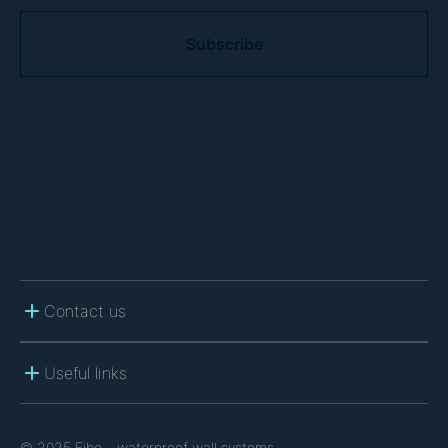
C
A
P
T
C
H
A
Contact us
Useful links
© 2025 Fibo – waterproof wall systems