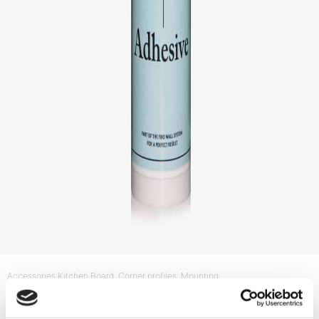
Accessories Kitchen Board
, Corner profiles
, Mounting
Fibo Adhesive